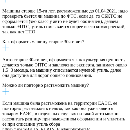
Машины старше 15-ти лет, растаможенные до 01.04.2021, надо
проверить бьется ли машина по ФТС, если да, то СБКТС не
оформляется (эко класс у авто не будет обозначен), делаем
только ЭПТС, утиль списывается скорее всего коммерческий,
так как нет ТПО.
Как оформить машину старше 30-ти лет?
Авто старше 30-ти лет, оформляется как культурная ценность,
делается только ЭПТС и заключение эксперта, занимает около
1,5−3 месяца, на машину списывается нулевой утиль, далее
она доступна для дорог общего пользования.
Можно ли повторно растаможить машину?
Если машина была растаможена на территории ЕАЭС, ее
повторно растаможить нельзя, так как она уже является
товаром ЕАЭС, в отдельных случаях на такой авто можно
рассчитать разницу при таможенном оформлении и уплатить
ее при списании утиль сбора
https://t.me/SBKTS_ELPTS_Firstautobroker/34