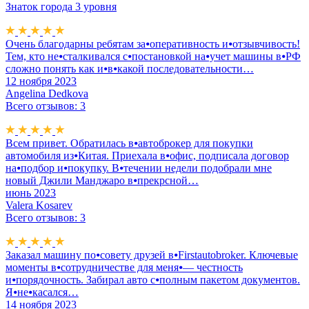
Знаток города 3 уровня
Очень благодарны ребятам за⦁оперативность и⦁отзывчивость!
Тем, кто не⦁сталкивался с⦁постановкой на⦁учет машины в⦁РФ
сложно понять как и⦁в⦁какой последовательности…
12 ноября 2023
Angelina Dedkova
Всего отзывов: 3
Всем привет. Обратилась в⦁автоброкер для покупки
автомобиля из⦁Китая. Приехала в⦁офис, подписала договор
на⦁подбор и⦁покупку. В⦁течении недели подобрали мне
новый Джили Манджаро в⦁прекрсной…
июнь 2023
Valera Kosarev
Всего отзывов: 3
Заказал машину по⦁совету друзей в⦁Firstautobroker. Ключевые
моменты в⦁сотрудничестве для меня⦁— честность
и⦁порядочность. Забирал авто с⦁полным пакетом документов.
Я⦁не⦁касался…
14 ноября 2023