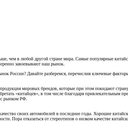
ольше, чем в любой другой стране мира. Самые популярные китайск
уверенно завоевывают наш рынок.
ынок России? Давайте разберемся, перечислив ключевые фактор
продукция мировых брендов, которые при этом покидают страну.
иобретать «китайцев», в том числе благодаря привлекательным 
 с рынком РФ.
ачество своих автомобилей в последние годы. Хорошие китайск
сти. Пора отказаться от стереотипов о низком качестве китайск