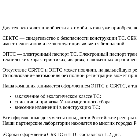
Для тех, кто хочет приобрести автомобиль или уже приобрел, 
СБКТС — свидетельство о безопасности конструкции ТС. СБКТС
имеет недостатков и ее эксплуатация является безопасной.
ЭПТС — электронный паспорт ТС. Электронный паспорт транс
технических характеристиках, авариях, наложенных ограничени
Отсутствие СБКТС и ЭПТС может повлиять на дальнейшую рег
Использование автомобиля без полной регистрации может при
Наша компания занимается оформлением ЭПТС и СБКТС, а так
заключение об экологическом классе ТС;
списание и привязка Утилизационного сбора;
внесение изменений в конструкцию ТС;
Все оформленные документы попадают в Российские реестры и
Наши партнерские лаборатории находятся во многих городах Р
⚡️Сроки оформления СБКТС и ПТС составляют 1-2 дня.