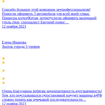
Спасибо большое этой компании за⦁профессионализм!
Помогли оформить 3 автомобиля для всей моей семьи.
Привезла их⦁из⦁Китая, но⦁не⦁успели оформить маленький
утиль сбор, специалист Евгений помог…
12 ноября 2023
Елена Иванова
Знаток города 3 уровня
Очень благодарны ребятам за⦁оперативность и⦁отзывчивость!
Тем, кто не⦁сталкивался с⦁постановкой на⦁учет машины в⦁РФ
сложно понять как и⦁в⦁какой последовательности…
12 ноября 2023