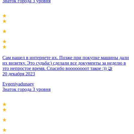
Знаток города 3 уровня
Сам нашел в интернете их. Позже при покупке машины дали
их визитку. Это судьба:) сделали все документы за неделю в
это непростое время. Спасибо воооооооот такое :)) 🤝
20 декабря 2023
Evgeniyadunaev
Знаток города 3 уровня