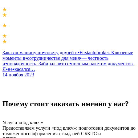
Заказал машину по⦁совету друзей в⦁Firstautobroker. Ключевые
моменты в⦁сотрудничестве для меня⦁— честность
и⦁порядочность. Забирал авто с⦁полным пакетом документов.
Я⦁не⦁касался…
14 ноября 2023
Почему стоит заказать именно у нас?
Услуги «под ключ»
Предоставляем услуги «под ключ»: подготовки документов до
таможенного оформления с выдачей СБКТС и