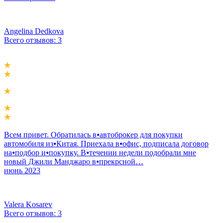
Angelina Dedkova
Всего отзывов: 3
Всем привет. Обратилась в⦁автоброкер для покупки
автомобиля из⦁Китая. Приехала в⦁офис, подписала договор
на⦁подбор и⦁покупку. В⦁течении недели подобрали мне
новый Джили Манджаро в⦁прекрсной…
июнь 2023
Valera Kosarev
Всего отзывов: 3